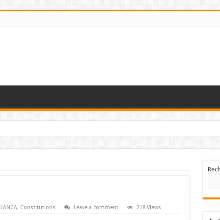
Rec
BLANCA
,
Constitutions
Leave a comment
218 Views