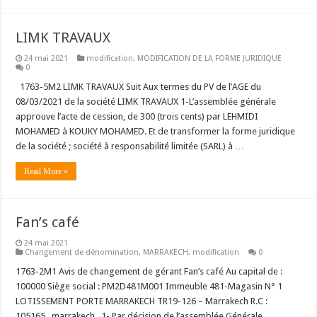
LIMK TRAVAUX
24 mai 2021
modification
,
MODIFICATION DE LA FORME JURIDIQUE
0
1763-5M2 LIMK TRAVAUX Suit Aux termes du PV de l’AGE du
08/03/2021 de la société LIMK TRAVAUX 1-L’assemblée générale
approuve l’acte de cession, de 300 (trois cents) par LEHMIDI
MOHAMED à KOUKY MOHAMED. Et de transformer la forme juridique
de la société ; société à responsabilité limitée (SARL) à …
Read More »
Fan’s café
24 mai 2021
Changement de dénomination
,
MARRAKECH
,
modification
0
1763-2M1 Avis de changement de gérant Fan’s café Au capital de :
100000 Siège social : PM2D481M001 Immeuble 481-Magasin N° 1
LOTISSEMENT PORTE MARRAKECH TR19-126 – Marrakech R.C :
105165 marrakech 1- Par décision de l’assemblée Générale