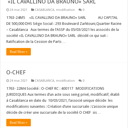
«IL CAVALLINO DA BRAUNO» SARL
24 mai 2021
CASABLANCA
,
modification
0
1763-24M5 «IL CAVALLINO DA BRAUNO» SARL AU CAPITAL
DE 500,000 DHS Siège Social : 293 Boulevard Zarktouni,Quartier Racine
– Casablanca Aux termes de l’ASSP du 05/03/2021 les associés de la
société «IL CAVALLINO DA BRAUNO» SARL décidé ce qui suit :
Ratification de la Cession de Parts …
Read More »
O-CHEF
24 mai 2021
CASABLANCA
,
modification
0
1763- 22M4 Société : O-CHEF RC : 400117 MODIFICATIONS
JURIDIQUES Aux termes d’un acte sous seing privé, modificatif, établi
à Casablanca en date du 10/03/2021, l’associé unique décide les
modifications suivantes : Création d’une succursale : L’associe unique
décide de créer une succursale de la société O CHEF sis …
Read More »