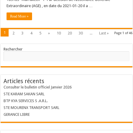
Extraordinaire (AGE) , en date du 2021-01-20 il a …
Read More »
1
2
3
4
5
»
10
20
30
...
Last »
Page 1 of 46
Rechercher
Articles récents
Consulter le bulletin officiel Janvier 2026
STE KARAM SAKAN SARL
BTP KYA SERVICES S .A.R.L.
STE MOURENX TRANSPORT SARL
GERANCE LIBRE