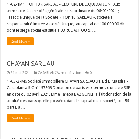
1762-1M1 TOP 10 « SARL.AU» CLOTURE DE LIQUIDATION Aux
termes de l’assemblée générale extraordinaire du 06/02/2021 ;
l’associe unique de la Société « TOP 10 SARL.AU », société à
responsabilité limitée Associé Unique, au capital de 100.000,00 dh
dont le siège social est situé à 03 RUE AIT OURIR …
Read More »
CHAYAN SARL.AU
24 mai 2021
CASABLANCA
,
modification
0
1763-27M6 Société Immobilière CHAYAN SARL.AU 91, Bd El Massira –
Casablanca R.C n°197869 Donation de parts Aux termes d’un acte SSP
en date du 02 avril 2021, Mme Fareba BAZGONEH a fait donation de la
totalité des parts qu’elle possède dans le capital de la société, soit 55
parts, à …
Read More »