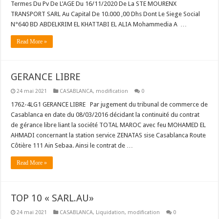
Termes Du Pv De L’AGE Du 16/11/2020 De La STE MOURENX
TRANSPORT SARL Au Capital De 10.000 ,00 Dhs Dont Le Siege Social
N°640 BD ABDELKRIM EL KHATTABI EL ALIA Mohammedia A …
Read More »
GERANCE LIBRE
24 mai 2021
CASABLANCA
,
modification
0
1762-4LG1 GERANCE LIBRE Par jugement du tribunal de commerce de
Casablanca en date du 08/03/2016 décidant la continuité du contrat
de gérance libre liant la société TOTAL MAROC avec feu MOHAMED EL
AHMADI concernant la station service ZENATAS sise Casablanca Route
Côtière 111 Ain Sebaa. Ainsi le contrat de …
Read More »
TOP 10 « SARL.AU»
24 mai 2021
CASABLANCA
,
Liquidation
,
modification
0