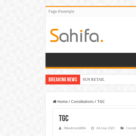
Page d’exemple
Breaking News
SUN RETAIL
Home
/
Constitutions
/
TGC
TGC
FMadmin6894
24 mai 2021
Consti