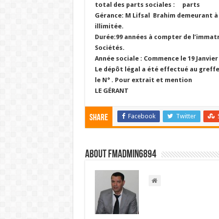
total des parts sociales : parts
Gérance: M Lifsal Brahim demeurant à L
illimitée.
Durée:99 années à compter de l’immatr
Sociétés.
Année sociale : Commence le 19 Janvier
Le dépôt légal a été effectué au greff
le N° .
Pour extrait et mention
LE GÉRANT
Facebook
Twitter
Share
About FMadmin6894