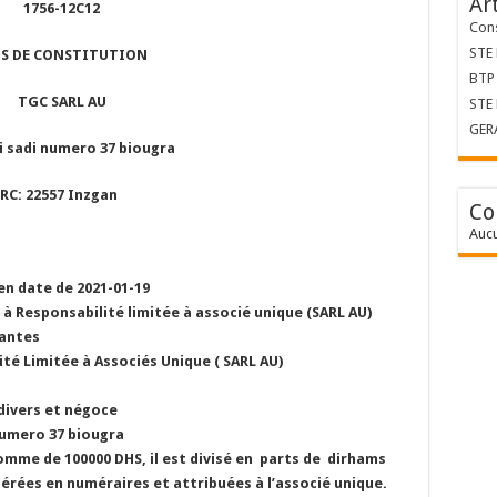
Ar
1756-12C12
Cons
STE
IS DE CONSTITUTION
BTP 
TGC SARL AU
STE
GER
i sadi numero 37 biougra
RC: 22557 Inzgan
Co
Aucu
en date de 2021-01-19
é à Responsabilité limitée à associé unique (SARL AU)
vantes
té Limitée à Associés Unique ( SARL AU)
 divers et négoce
 numero 37 biougra
 somme de 100000 DHS, il est divisé en parts de dirhams
érées en numéraires et attribuées à l’associé unique.