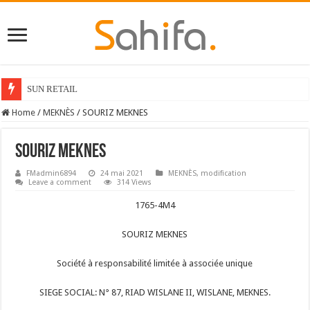
SUN RETAIL
Home
/
MEKNÈS
/
SOURIZ MEKNES
SOURIZ MEKNES
FMadmin6894
24 mai 2021
MEKNÈS
,
modification
Leave a comment
314 Views
1765-4M4
SOURIZ MEKNES
Société à responsabilité limitée à associée unique
SIEGE SOCIAL: N° 87, RIAD WISLANE II, WISLANE, MEKNES.