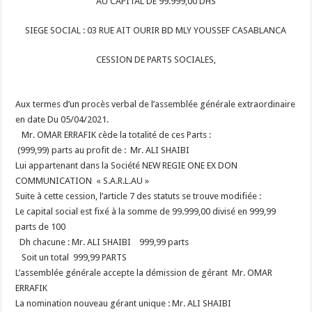
AU CAPITAL DE 99.999,00 DHS
SIEGE SOCIAL : 03 RUE AIT OURIR BD MLY YOUSSEF CASABLANCA
CESSION DE PARTS SOCIALES,
Aux termes d’un procès verbal de l’assemblée générale extraordinaire
en date
Du 05/04/2021.
Mr. OMAR ERRAFIK cède la totalité de ces Parts :
(999,99) parts au profit de : Mr. ALI SHAIBI
Lui appartenant dans la Société NEW REGIE ONE EX DON
COMMUNICATION « S.A.R.L.AU »
Suite à cette cession, l’article 7 des statuts se trouve modifiée :
Le capital social est fixé à la somme de 99.999,00 divisé en 999,99
parts de 100
Dh chacune :
Mr. ALI SHAIBI
999,99 parts
Soit un total
999,99 PARTS
L’assemblée générale accepte la démission de gérant Mr. OMAR
ERRAFIK
La nomination nouveau gérant unique : Mr. ALI SHAIBI