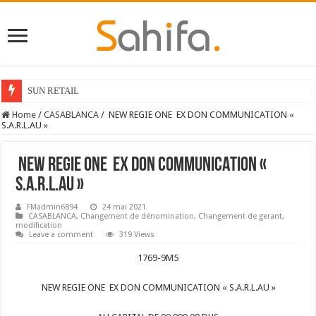
SUN RETAIL
Home
/
CASABLANCA
/
NEW REGIE ONE EX DON COMMUNICATION «
S.A.R.L.AU »
NEW REGIE ONE EX DON COMMUNICATION «
S.A.R.L.AU »
FMadmin6894
24 mai 2021
CASABLANCA
,
Changement de dénomination
,
Changement de gerant
,
modification
Leave a comment
319 Views
1769-9M5
NEW REGIE ONE EX DON COMMUNICATION « S.A.R.L.AU »