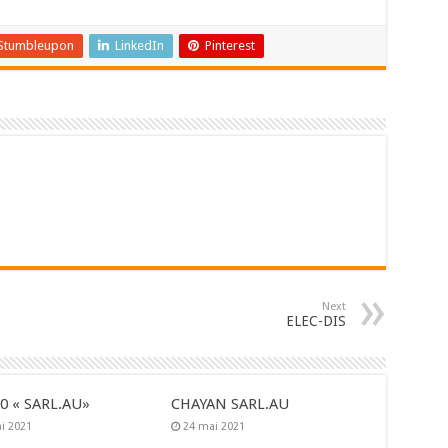
Stumbleupon
LinkedIn
Pinterest
Next
ELEC-DIS
0 « SARL.AU»
CHAYAN SARL.AU
i 2021
24 mai 2021