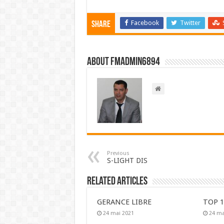
Facebook
Twitter
Share
About FMadmin6894
Previous
S-LIGHT DIS
Related Articles
GERANCE LIBRE
TOP 1
24 mai 2021
24 ma