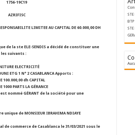
Ar
1756-19C19
Cons
STE
AZRIFISC
BTP 
SPONSABILITE LIMITEE AU CAPITAL DE 60.000,00 DH
STE
GER
que de la ste ELE-SENDIS a décidé de constituer une
les suivants :
Co
Aucu
RNITURE ELECTRICITÉ
IOUNI ETG 1 N° 2 CASABLANCA
Apports :
 100.000,00 dh
CAPITAL
E 1000 PARTS
LA GÉRANCE
st nommé GÉRANT de la société pour une
ture unique de MONSIEUR IBRAHIMA NDIAYE
nal de commerce de Casablanca le 31/03/2021 sous le