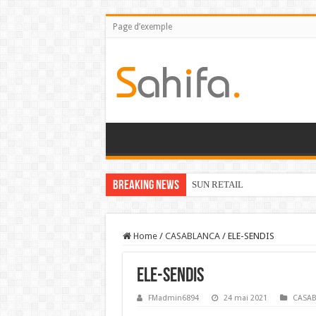
Page d’exemple
Breaking News
SUN RETAIL
Home
/
CASABLANCA
/
ELE-SENDIS
ELE-SENDIS
FMadmin6894
24 mai 2021
CASA