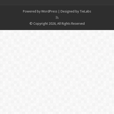
Powered by
WordPress
| Designed by
TieLabs
© Copyright 2026, All Rights Reserved