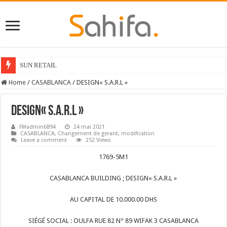
SUN RETAIL
Home
/
CASABLANCA
/
DESIGN« S.A.R.L »
DESIGN« S.A.R.L »
FMadmin6894
24 mai 2021
CASABLANCA
,
Changement de gerant
,
modification
Leave a comment
252 Views
1769-5M1
CASABLANCA BUILDING ; DESIGN« S.A.R.L »
AU CAPITAL DE 10.000.00 DHS
SIÉGÉ SOCIAL : OULFA RUE 82 N° 89 WIFAK 3 CASABLANCA