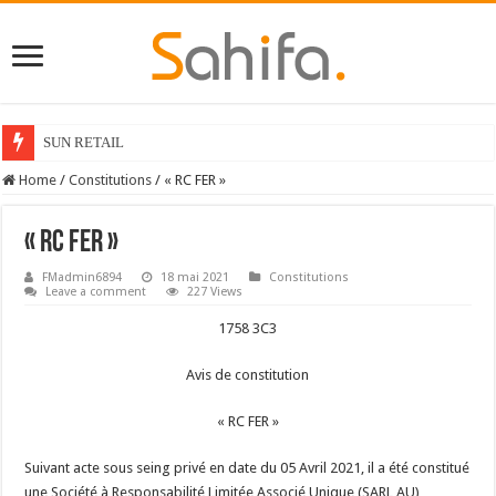
SUN RETAIL
Home
/
Constitutions
/
« RC FER »
« RC FER »
FMadmin6894
18 mai 2021
Constitutions
Leave a comment
227 Views
1758 3C3
Avis de constitution
« RC FER »
Suivant acte sous seing privé en date du 05 Avril 2021, il a été constitué
une Société à Responsabilité Limitée Associé Unique (SARL AU)