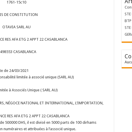
Ar
1761-15c10
Cons
STE
IS DE CONSTITUTION
BTP 
OTAVIA SARL AU
STE
GER
NCE RES AFA ETG 2 APPT 22 CASABLANCA
: 498553 CASABLANCA
Co
Aucu
ate de 24/03/2021
sponsabilité limitée à associé unique (SARL AU)
mitée à Associés Unique ( SARL AU)
DIVERS, NÉGOCE NATIONAL ET INTERNATIONAL, L’IMPORTATION,
TANCE RES AFA ETG 2 APPT 22 CASABLANCA
e de 500000 DHS, il est divisé en 5000 parts de 100 dirhams
n numéraires et attribuées à l’associé unique.