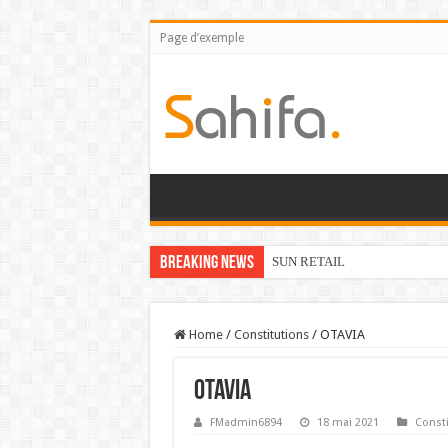
Page d’exemple
Breaking News
SUN RETAIL
Home
/
Constitutions
/
OTAVIA
OTAVIA
FMadmin6894
18 mai 2021
Consti