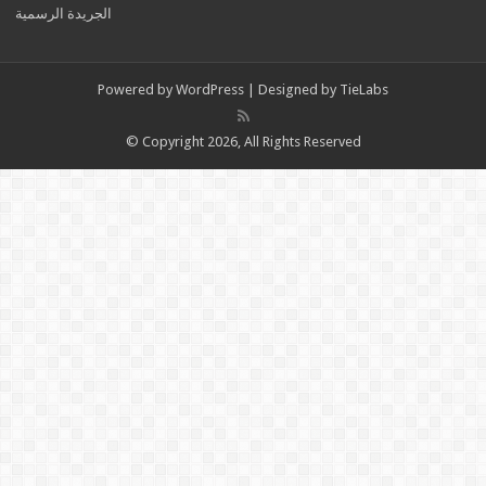
الجريدة الرسمية
Powered by
WordPress
| Designed by
TieLabs
© Copyright 2026, All Rights Reserved