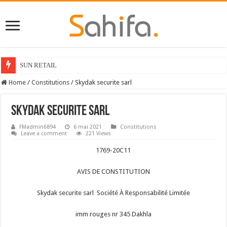
SUN RETAIL
Home
/
Constitutions
/
Skydak securite sarl
Skydak securite sarl
FMadmin6894
6 mai 2021
Constitutions
Leave a comment
221 Views
1769-20C11
AVIS DE CONSTITUTION
Skydak securite sarl Société À Responsabilité Limitée
imm rouges nr 345 Dakhla