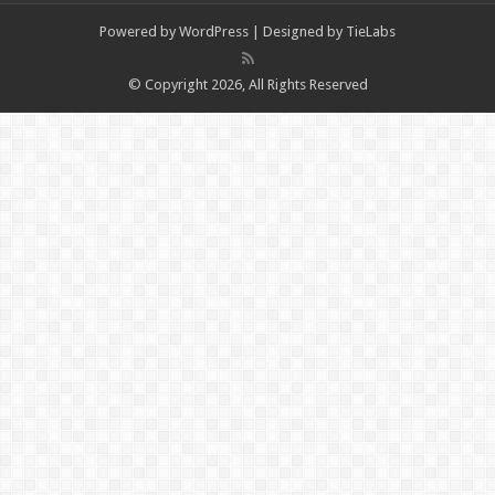
Powered by
WordPress
| Designed by
TieLabs
© Copyright 2026, All Rights Reserved