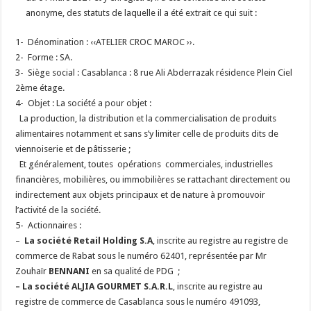
anonyme, des statuts de laquelle il a été extrait ce qui suit :
1-
Dénomination : ‹‹ATELIER CROC MAROC ››.
2-
Forme : SA.
3-
Siège social : Casablanca :
8 rue Ali Abderrazak résidence Plein Ciel
2
ème
étage.
4-
Objet : La société a pour objet :
La production, la distribution et la commercialisation de produits
alimentaires notamment et sans s’y limiter celle de produits dits de
viennoiserie et de pâtisserie
;
Et généralement, toutes opérations commerciales, industrielles
financières, mobilières, ou immobilières se rattachant directement ou
indirectement aux objets principaux et de nature à promouvoir
l’activité de la société.
5-
Actionnaires :
–
La société Retail Holding S.A
, inscrite au registre au registre de
commerce de Rabat sous le numéro 62401, représentée par Mr
Zouhaïr
BENNANI
en sa qualité de PDG ;
– La société ALJIA GOURMET S.A.R.L
, inscrite au registre au
registre de commerce de Casablanca sous le numéro 491093,