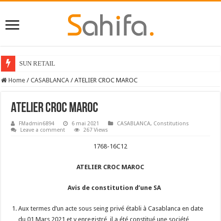
SUN RETAIL
Home
/
CASABLANCA
/
ATELIER CROC MAROC
ATELIER CROC MAROC
FMadmin6894
6 mai 2021
CASABLANCA
,
Constitutions
Leave a comment
267 Views
1768-16C12
ATELIER CROC MAROC
Avis de constitution d’une SA
Aux termes d’un acte sous seing privé établi à Casablanca en date
du 01 Mars 2021 et y enregistré, il a été constitué une société