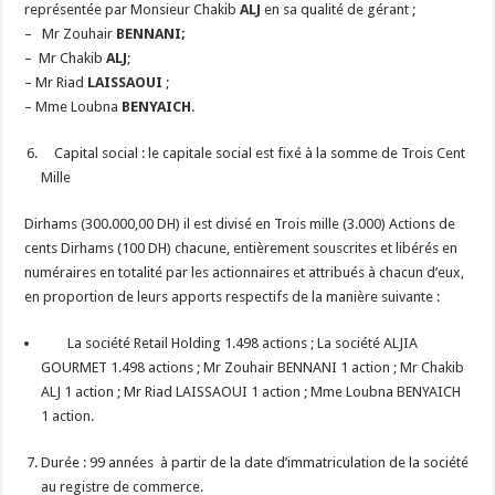
représentée par Monsieur Chakib
ALJ
en sa qualité de gérant ;
–
Mr Zouhair
BENNANI;
– Mr Chakib
ALJ
;
– Mr Riad
LAISSAOUI
;
– Mme Loubna
BENYAICH
.
Capital social : le capitale social est fixé à la somme de Trois Cent
Mille
Dirhams (300.000,00 DH) il est divisé en Trois mille (3.000) Actions de
cents Dirhams (100 DH) chacune, entièrement souscrites et libérés en
numéraires en totalité par les actionnaires et attribués à chacun d’eux,
en proportion de leurs apports respectifs de la manière suivante :
La société Retail Holding 1.498 actions ; La société ALJIA
GOURMET 1.498 actions ; Mr Zouhair BENNANI 1 action ; Mr Chakib
ALJ 1 action ; Mr Riad LAISSAOUI 1 action ; Mme Loubna BENYAICH
1 action.
Durée : 99 années à partir de la date d’immatriculation de la société
au registre de commerce.