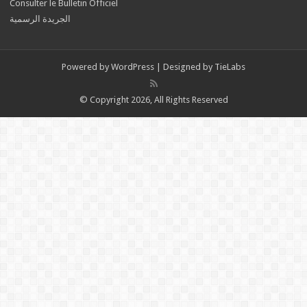
Consulter le Bulletin Officiel
الجريدة الرسمية
Powered by
WordPress
| Designed by
TieLabs
© Copyright 2026, All Rights Reserved