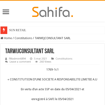
SUN RETAIL
Home
/
Constitutions
/
TARWIJCONSULTANT SARL
TARWIJCONSULTANT SARL
FMadmin6894
5 mai 2021
Constitutions
Leave a comment
260 Views
1769-1c1
« CONSTITUTION D’UNE SOCIETE A RESPONSABILITE LIMITEE A.U
En vertu d’un acte SSP en date du 05/04/2021 et
enregistré à SAFI le 05/04/2021