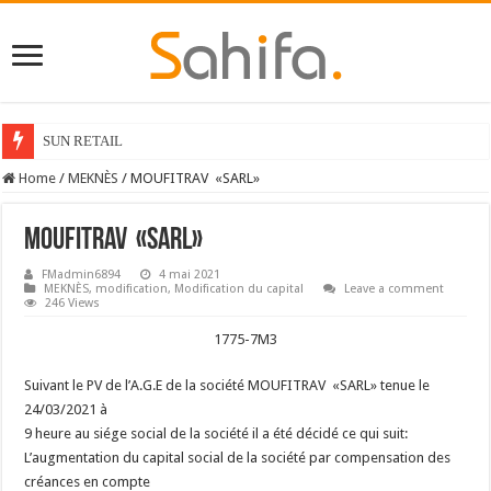
SUN RETAIL
Home
/
MEKNÈS
/
MOUFITRAV «SARL»
MOUFITRAV «SARL»
FMadmin6894
4 mai 2021
MEKNÈS
,
modification
,
Modification du capital
Leave a comment
246 Views
1775-7M3
Suivant le PV de l’A.G.E de la société MOUFITRAV «SARL» tenue le
24/03/2021 à
9 heure au siége social de la société il a été décidé ce qui suit:
L’augmentation du capital social de la société par compensation des
créances en compte