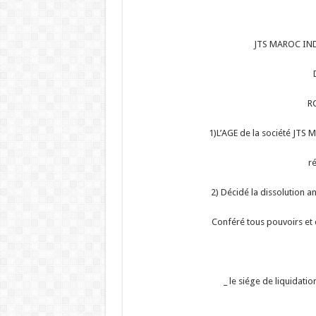
JTS MAROC IND
R
1)L’AGE de la société JT
ré
2) Décidé la dissolution a
Conféré tous pouvoirs et 
_ le siége de liquidat