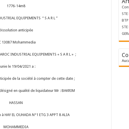
Ar
1776-14m8
Cons
STE
USTRIAL EQUIPEMENTS “ S A R L ”
BTP 
STE
Dissolution anticipée
GER
C 13087 Mohammedia
Co
S MAROC INDUSTRIAL EQUIPEMENTS « S A R L » ;
Aucu
unie le 19/04/2021 a :
nticipée de la société à compter de cette date ;
désigné en qualité de liquidateur Mr : BAKRIM
HASSAN
ion à HAY EL OUHADA N°1 ETG 3 APPT 8 ALIA
MOHAMMEDIA