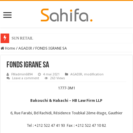
SUN RETAIL
Home
/
AGADIR
/
FONDS IGRANE SA
FONDS IGRANE SA
FMadmin6894
4 mai 2021
AGADIR
,
modification
Leave a comment
263 Views
1777-3M1
Bakouchi & Habachi – HB Law Firm LLP
6, Rue Farabi, Bd Rachidi, Résidence Toubkal 2
ème
étage, Gauthier
Tel : +212 522 47 41 93 Fax : +212 522 47 10 82