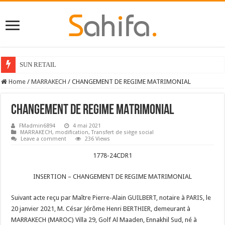
SUN RETAIL
Home
/
MARRAKECH
/
CHANGEMENT DE REGIME MATRIMONIAL
CHANGEMENT DE REGIME MATRIMONIAL
FMadmin6894
4 mai 2021
MARRAKECH
,
modification
,
Transfert de siège social
Leave a comment
236 Views
1778-24CDR1
INSERTION – CHANGEMENT DE REGIME MATRIMONIAL
Suivant acte reçu par Maître Pierre-Alain GUILBERT, notaire à PARIS, le
20 janvier 2021, M. César Jérôme Henri BERTHIER, demeurant à
MARRAKECH (MAROC) Villa 29, Golf Al Maaden, Ennakhil Sud, né à