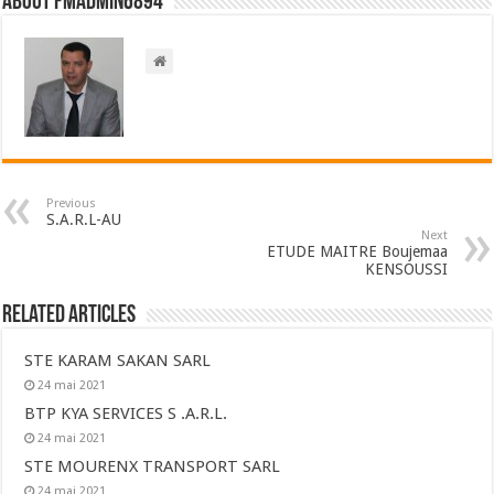
About FMadmin6894
Previous
S.A.R.L-AU
Next
ETUDE MAITRE Boujemaa
KENSOUSSI
Related Articles
STE KARAM SAKAN SARL
24 mai 2021
BTP KYA SERVICES S .A.R.L.
24 mai 2021
STE MOURENX TRANSPORT SARL
24 mai 2021