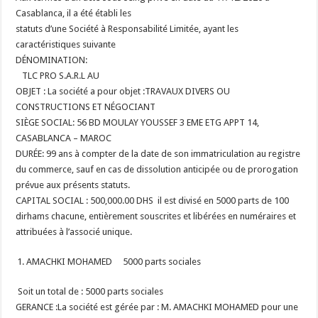
Casablanca, il a été établi les
statuts d’une Société à Responsabilité Limitée, ayant les
caractéristiques suivante
DÉNOMINATION:
TLC PRO S.A.R.L AU
OBJET : La société a pour objet :TRAVAUX DIVERS OU
CONSTRUCTIONS ET NÉGOCIANT
SIÈGE SOCIAL: 56 BD MOULAY YOUSSEF 3 EME ETG APPT 14,
CASABLANCA – MAROC
DURÉE: 99 ans à compter de la date de son immatriculation au registre
du commerce, sauf en cas de dissolution anticipée ou de prorogation
prévue aux présents statuts.
CAPITAL SOCIAL : 500,000.00 DHS
il est divisé en 5000 parts de 100
dirhams chacune, entièrement souscrites et libérées en numéraires et
attribuées à l’associé unique.
AMACHKI MOHAMED 5000 parts sociales
Soit un total de : 5000 parts sociales
GERANCE :La société est gérée par : M. AMACHKI MOHAMED pour une