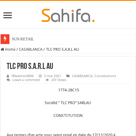
SUN RETAIL
Home
/
CASABLANCA
/
TLC PRO S.A.R.L AU
TLC PRO S.A.R.L AU
FMadmin6894
3 mai 2021
CASABLANCA
,
Constitutions
Leave a comment
201 Views
1774-28C15
Société ‘’ TLC PRO‘’ SARLAU
CONSTITUTION
Aux termes d’un acte sous seing privé en date du 17/12/2020 à