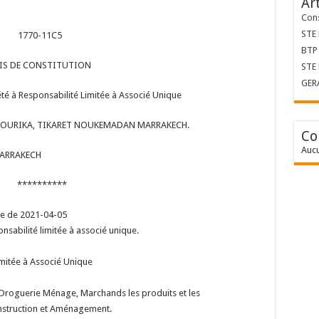
Ar
Cons
STE
1770-11C5
BTP 
IS DE CONSTITUTION
STE
GER
é à Responsabilité Limitée à Associé Unique
OURIKA, TIKARET NOUKEMADAN MARRAKECH.
Co
Aucu
13975 MARRAKECH
**********
ate de 2021-04-05
ponsabilité limitée à associé unique.
imitée à Associé Unique
ie Droguerie Ménage, Marchands les produits et les
onstruction et Aménagement.