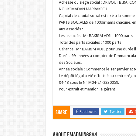
Adresse du siège social : DR BOUTBIRA, 
NOUKEMADAN MARRAKECH.
Capital : le capital social est fixé à la somm
PARTS SOCIALES de 100dirhams chacune, entiè
aux associés :
Les associés : Mr BAKRIM ADIL 1000 parts
Total des parts sociales : 1000 parts
Gérance : Mr BAKRIM ADIL pour une durée ill
Durée :99 années à compter de l’immatricula
des Sociétés.
Année sociale : Commence le 1er Janvier et
Le dépôt légal a été effectué au centre rég
04-13 sous le N° M04-21-2330059.
Pour extrait et mention le gérant
Facebook
Twitter
Share
About FMadmin6894