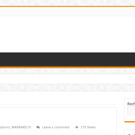
Rec
utions
,
MARRAKECH
Leave a comment
273 Views