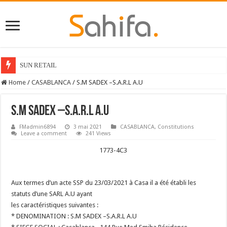
SUN RETAIL
Home
/
CASABLANCA
/
S.M SADEX –S.A.R.L A.U
S.M SADEX –S.A.R.L A.U
FMadmin6894
3 mai 2021
CASABLANCA
,
Constitutions
Leave a comment
241 Views
1773-4C3
Aux termes d’un acte SSP du 23/03/2021 à Casa il a été établi les
statuts d’une SARL A.U ayant
les caractéristiques suivantes :
* DENOMINATION : S.M SADEX –S.A.R.L A.U