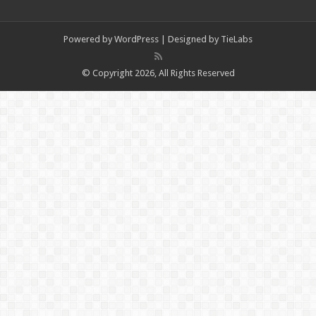
Powered by
WordPress
| Designed by
TieLabs
© Copyright 2026, All Rights Reserved