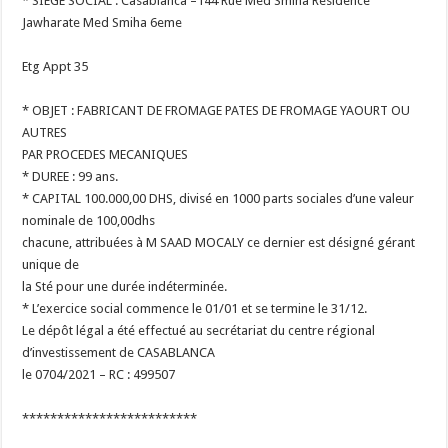
* SIEGE SOCIAL : Casablanca –144 Rue Med Smiha Résidence
Jawharate Med Smiha 6eme
Etg Appt 35
* OBJET : FABRICANT DE FROMAGE PATES DE FROMAGE YAOURT OU
AUTRES
PAR PROCEDES MECANIQUES
* DUREE : 99 ans.
* CAPITAL 100.000,00 DHS, divisé en 1000 parts sociales d’une valeur
nominale de 100,00dhs
chacune, attribuées à M SAAD MOCALY ce dernier est désigné gérant
unique de
la Sté pour une durée indéterminée.
* L’exercice social commence le 01/01 et se termine le 31/12.
Le dépôt légal a été effectué au secrétariat du centre régional
d’investissement de CASABLANCA
le 0704/2021 – RC : 499507
*************************