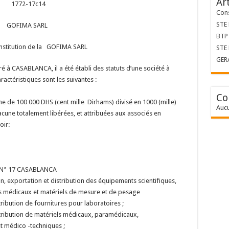
Ar
1772-17c14
Cons
STE
GOFIMA SARL
BTP 
nstitution de la GOFIMA SARL
STE
GER
é à CASABLANCA, il a été établi des statuts d’une société à
ractéristiques sont les suivantes :
Co
omme de 100 000 DHS (cent mille Dirhams) divisé en 1000 (mille)
Aucu
cune totalement libérées, et attribuées aux associés en
oir:
ts
5 N° 17 CASABLANCA
on, exportation et distribution des équipements scientifiques,
s médicaux et matériels de mesure et de pesage
tribution de fournitures pour laboratoires ;
stribution de matériels médicaux, paramédicaux,
t médico -techniques ;