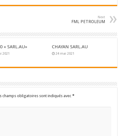
Next
FML PETROLEUM
0 « SARL.AU»
CHAYAN SARL.AU
i 2021
24 mai 2021
s champs obligatoires sont indiqués avec
*