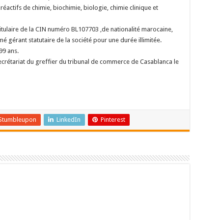
réactifs de chimie, biochimie, biologie, chimie clinique et
ulaire de la CIN numéro BL107703 ,de nationalité marocaine,
 gérant statutaire de la société pour une durée illimitée.
99 ans.
secrétariat du greffier du tribunal de commerce de Casablanca le
Stumbleupon
LinkedIn
Pinterest