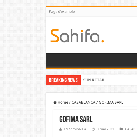
Page d’exemple
Breaking News
SUN RETAIL
Home
/
CASABLANCA
/
GOFIMA SARL
GOFIMA SARL
FMadmin6894
3 mai 2021
CASAB