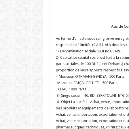
Avis de Co
Au terme d’un acte sous seing privé enregistr
responsabilité limitée (S.A.R.L AU) dont les ca
1- Dénomination sociale :GOFIMA SARL
2- Capital: Le capital social est fixé à la s
parts sociales de 100 DHS (cent Dirhams) cha
proportion de leurs apports respectifs à sav
– Monsieur OTHMANE BENDYA 500 Par
-Monsieur FAIÇAL BELHITI 500 Parts
TOTAL 1000 Parts
3- Siège social : 46, BD ZERKTOUNI ETG 
4- Objet La société : Achat, vente, importati
des produits et équipements de laboratoire
Achat, vente, importation, exportation et dis
Achat, vente, importation, exportation et di
pharmaceutiques, techniques, chirurgicaux e