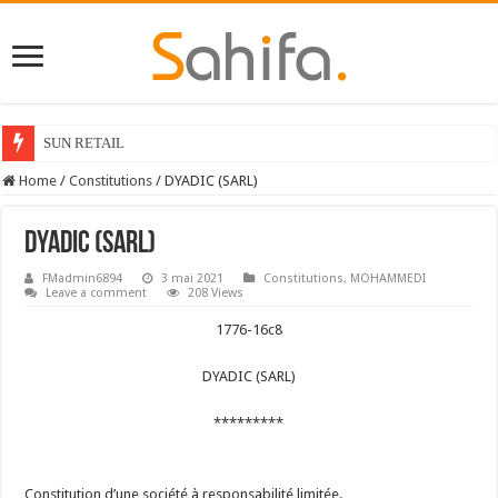
SUN RETAIL
Home
/
Constitutions
/
DYADIC (SARL)
DYADIC (SARL)
FMadmin6894
3 mai 2021
Constitutions
,
MOHAMMEDI
Leave a comment
208 Views
1776-16c8
DYADIC (SARL)
*********
Constitution d’une société à responsabilité limitée.