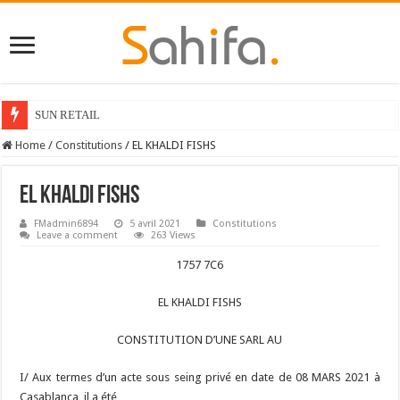
SUN RETAIL
Home
/
Constitutions
/
EL KHALDI FISHS
EL KHALDI FISHS
FMadmin6894
5 avril 2021
Constitutions
Leave a comment
263 Views
1757 7C6
EL KHALDI FISHS
CONSTITUTION D’UNE SARL AU
I/ Aux termes d’un acte sous seing privé en date de 08 MARS 2021 à
Casablanca, il a été