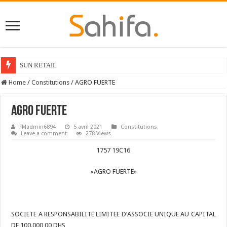
SUN RETAIL
Home
/
Constitutions
/
AGRO FUERTE
AGRO FUERTE
FMadmin6894
5 avril 2021
Constitutions
Leave a comment
278 Views
1757 19C16
«AGRO FUERTE»
SOCIETE A RESPONSABILITE LIMITEE D’ASSOCIE UNIQUE AU CAPITAL
DE 100.000,00 DHS