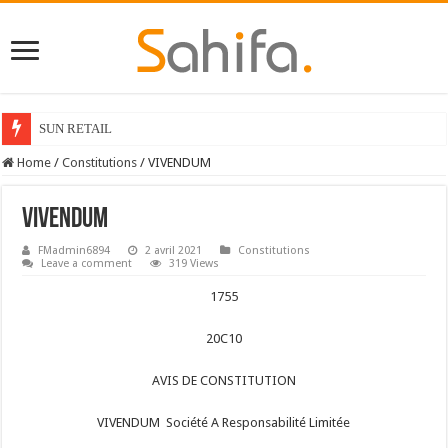
SUN RETAIL
Home
/
Constitutions
/
VIVENDUM
VIVENDUM
FMadmin6894
2 avril 2021
Constitutions
Leave a comment
319 Views
1755
20C10
AVIS DE CONSTITUTION
VIVENDUM Société A Responsabilité Limitée