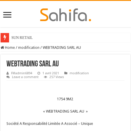
SUN RETAIL
Home
/
modification
/
WEBTRADING SARL AU
WEBTRADING SARL AU
FMadmin6894
1 avril 2021
modification
Leave a comment
257 Views
1754 9M2
« WEBTRADING SARL AU »
Société A Responsabilité Limitée A Associé – Unique