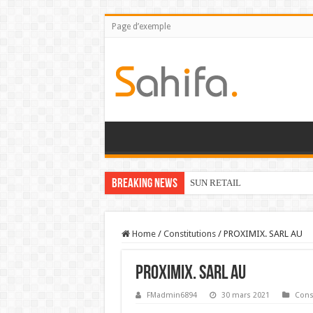
Page d’exemple
Breaking News
SUN RETAIL
Home
/
Constitutions
/
PROXIMIX. SARL AU
PROXIMIX. SARL AU
FMadmin6894
30 mars 2021
Cons