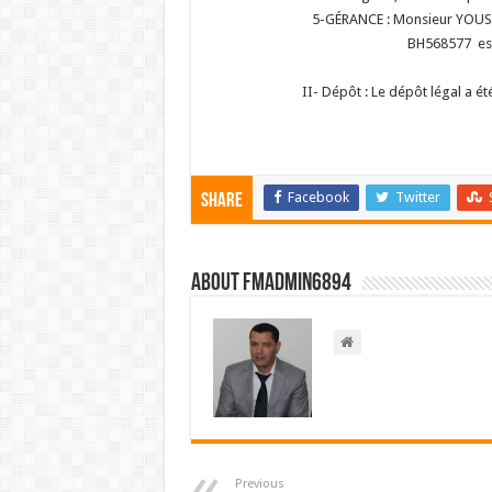
5-GÉRANCE : Monsieur YOUSSE
BH568577 est 
II- Dépôt : Le dépôt légal a é
Facebook
Twitter
Share
About FMadmin6894
Previous