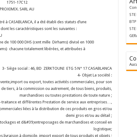
Ar
1751-17C12
Cons
PROXIMIX. SARL AU
STE
BTP 
ré à CASABLANCA, il a été établi des statuts d’une
 dont les caractéristiques sont les suivantes :
STE
AU
GER
omme de 100 000 DHS (cent mille Dirhams) divisé en 1000
ams) chacune totalement libérées, et attribuées à
Co
Aucu
3- Siège social : 46, BD ZERKTOUNI ETG 5 N° 17 CASABLANCA
4- Objet La société :
vente,import ou export, toutes activités commerciales, pour son
e tiers, à la commission ou autrement, de tous biens, produits,
marchandises ou toutes prestations de toute nature ;
raitance et différentes Prestation de service aux entreprises…,
ommerciales liées à la distribution de ces produits en gros et/ou
demi gros et/ou au détail ;
e stockages et d&#39;entreposages de marchandises et conseil en
logistique;
,livraison à domicile, import export de tous produits et objets ;