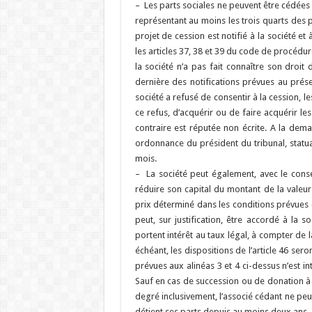
– Les parts sociales ne peuvent être cédées 
représentant au moins les trois quarts des p
projet de cession est notifié à la société e
les articles 37, 38 et 39 du code de procédu
la société n’a pas fait connaître son droit
dernière des notifications prévues au prése
société a refusé de consentir à la cession, l
ce refus, d’acquérir ou de faire acquérir les
contraire est réputée non écrite. A la dem
ordonnance du président du tribunal, statua
mois.
– La société peut également, avec le cons
réduire son capital du montant de la valeur
prix déterminé dans les conditions prévues 
peut, sur justification, être accordé à l
portent intérêt au taux légal, à compter de l
échéant, les dispositions de l’article 46 sero
prévues aux alinéas 3 et 4 ci-dessus n’est in
Sauf en cas de succession ou de donation à
degré inclusivement, l’associé cédant ne peut
détient ses parts depuis au moins deux ans.