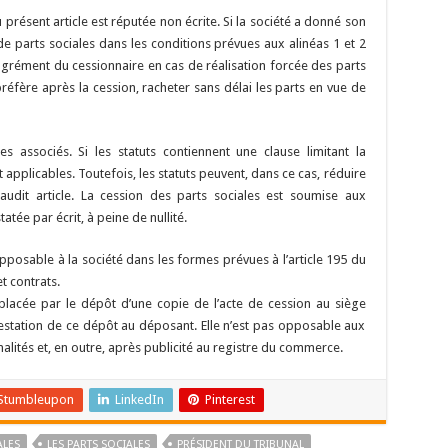
présent article est réputée non écrite. Si la société a donné son
 parts sociales dans les conditions prévues aux alinéas 1 et 2
agrément du cessionnaire en cas de réalisation forcée des parts
préfère après la cession, racheter sans délai les parts en vue de
es associés. Si les statuts contiennent une clause limitant la
ont applicables. Toutefois, les statuts peuvent, dans ce cas, réduire
audit article. La cession des parts sociales est soumise aux
tatée par écrit, à peine de nullité.
pposable à la société dans les formes prévues à l’article 195 du
t contrats.
mplacée par le dépôt d’une copie de l’acte de cession au siège
ttestation de ce dépôt au déposant. Elle n’est pas opposable aux
alités et, en outre, après publicité au registre du commerce.
Stumbleupon
LinkedIn
Pinterest
ALES
LES PARTS SOCIALES
PRÉSIDENT DU TRIBUNAL