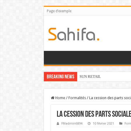
Page d’exemple
Breaking News
SUN RETAIL
Home
/
Formalités
/
La cession des parts soc
La cession des parts social
FMadmin6894
10 février 2021
Form