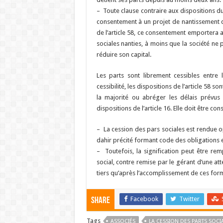
– Toute clause contraire aux dispositions du 
consentement à un projet de nantissement de
de l’article 58, ce consentement emportera 
sociales nanties, à moins que la société ne 
réduire son capital.
Les parts sont librement cessibles entre l
cessibilité, les dispositions de l’article 58 s
la majorité ou abréger les délais prévus 
dispositions de l’article 16. Elle doit être cons
– La cession des pars sociales est rendue o
dahir précité formant code des obligations e
– Toutefois, la signification peut être re
social, contre remise par le gérant d’une a
tiers qu’après l’accomplissement de ces form
Facebook
Twitter
Share
Tags
ASSOCIÉS
LA CESSION DES PARTS SOCI