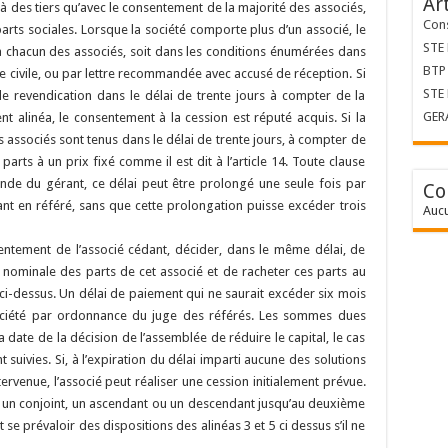
Ar
à des tiers qu’avec le consentement de la majorité des associés,
Cons
arts sociales. Lorsque la société comporte plus d’un associé, le
STE
t à chacun des associés, soit dans les conditions énumérées dans
BTP 
re civile, ou par lettre recommandée avec accusé de réception. Si
STE
 de revendication dans le délai de trente jours à compter de la
GER
nt alinéa, le consentement à la cession est réputé acquis. Si la
es associés sont tenus dans le délai de trente jours, à compter de
 parts à un prix fixé comme il est dit à l’article 14. Toute clause
ande du gérant, ce délai peut être prolongé une seule fois par
Co
nt en référé, sans que cette prolongation puisse excéder trois
Aucu
entement de l’associé cédant, décider, dans le même délai, de
 nominale des parts de cet associé et de racheter ces parts au
ci-dessus. Un délai de paiement qui ne saurait excéder six mois
a société par ordonnance du juge des référés. Les sommes dues
a date de la décision de l’assemblée de réduire le capital, le cas
nt suivies. Si, à l’expiration du délai imparti aucune des solutions
tervenue, l’associé peut réaliser une cession initialement prévue.
 un conjoint, un ascendant ou un descendant jusqu’au deuxième
 se prévaloir des dispositions des alinéas 3 et 5 ci dessus s’il ne