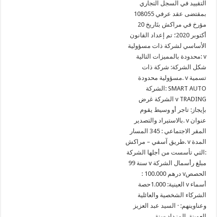
التقييد في السجل التجاري
108055 بمقتضى عقد عرفي
مؤرخ في مراكش بتَاريخ 20
أكتوبر 2020؛ تم إعداد القانون
الأساسي لشركة ذات مسؤولية
محدودة بالمميزات التالية: v
شكل الشركة: شركة ذات
مسؤولية محدودة. v تسمية
الشركة: SMART AUTO
الشركة غرض v TRADING
بإيجاز: تاجر أو وسيط يقوم
بالاستيراد والتصدير. v عنوان
المقر الاجتماعي : 345 المسار
طريق آسفي – مراكش. v المدة
التي تأسست من أجلها الشركة:
99 سنة v مبلغ رأسمال الشركة
: 100.000 درهم vالحصص
العينية: 1.000حصة v أسماء
الشركاء الشخصية والعائلية
وعناوينهم: · السيد عبد العزيز
العوينة, المزداد سنة