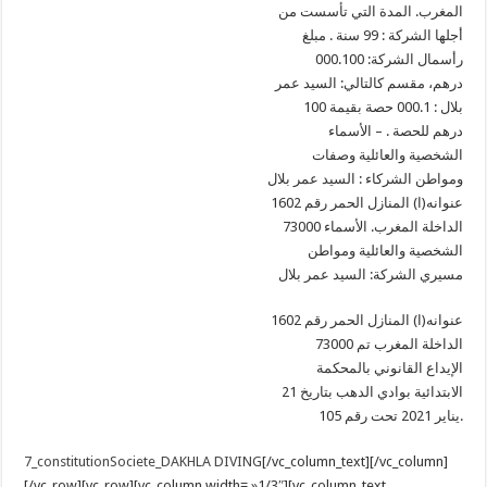
المغرب. المدة التي تأسست من
أجلها الشركة : 99 سنة . مبلغ
رأسمال الشركة: 000.100
درهم، مقسم كالتالي: السيد عمر
بلال : 000.1 حصة بقيمة 100
درهم للحصة . – الأسماء
الشخصية والعائلية وصفات
ومواطن الشركاء : السيد عمر بلال
عنوانه(ا) المنازل الحمر رقم 1602
73000 الداخلة المغرب. الأسماء
الشخصية والعائلية ومواطن
مسيري الشركة: السيد عمر بلال
عنوانه(ا) المنازل الحمر رقم 1602
73000 الداخلة المغرب تم
الإيداع القانوني بالمحكمة
الابتدائية بوادي الدهب بتاريخ 21
يناير 2021 تحت رقم 105.
7_constitutionSociete_DAKHLA DIVING
[/vc_column_text][/vc_column]
[/vc_row][vc_row][vc_column width= »1/3″][vc_column_text