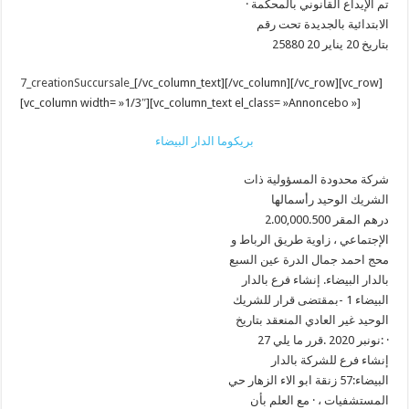
· تم الإيداع القانوني بالمحكمة
الابتدائية بالجديدة تحت رقم
25880 بتاريخ 20 يناير 20
7_creationSuccursale_
[/vc_column_text][/vc_column][/vc_row][vc_row]
[vc_column width= »1/3″][vc_column_text el_class= »Annoncebo »]
بريكوما الدار البيضاء
شركة محدودة المسؤولية ذات
الشريك الوحيد رأسمالها
2.00,000.500 درهم المقر
الإجتماعي ، زاوية طريق الرباط و
محج احمد جمال الدرة عين السبع
بالدار البيضاء. إنشاء فرع بالدار
البيضاء 1 -بمقتضى قرار للشريك
الوحيد غير العادي المنعقد بتاريخ
27 نونبر 2020 .قرر ما يلي: ·
إنشاء فرع للشركة بالدار
البيضاء:57 زنقة ابو الاء الزهار حي
المستشفيات ، · مع العلم بأن