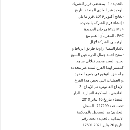
بالجديدة 1 -بمقتضى قرار للشريك
الوحيد غير العادي المنعقد بتاريخ
فاتح أكتوبر 2019 .قرر ما يلي: ·
إنشاء فرع للشركة بالجديدة :
مرجان الجديدة MS3.MS4
المقر بأن العلم مع ،.PAC
الرئيسي للشركة لازال
بالدارالبيضاء زاوية طريق الرباط و
محج احمد جمال الدرة عين السبع ·
تعيين السيد محمد فيلالي شاهد
كمسير لهذا الفرع لمدة غير محددة
و له حق التوقيع في جميع العقود
و العمليات التي تخص هذا الفرع.
2 -الإيداع القانوني: تم الإيداع
القانوني بالمحكمة التجارية بالدار
البيضاء بتاريخ 16 يناير 2019
تحت عدد 727299- السجل
التجاري: تم التسجيل بالمحكمة
الابتدائية بالجديدة تحت رقم
17501 بتاريخ 20 يناير 2021