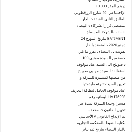
10.000 درهم المقر
الإاجتماعي ،46 شارع الزرقطوني
الطابق الثاني الشقة 6 الدار
البيضاء v بمقتضى قرار الشركاء
للشركة المسماة- – PRO
24 بتاريخ المؤرخ BATIMENT
دجنبر2020 ،المنعقد بالدار
البيضاء ، تقرر ما يلي : v تفويت
100 حصة من السيدة مونيى
صويلح الى السيد عياد مولوف v
استقالة : السيدة مونيى صويلح
من منصبها كمسيرة للشركة و
تبرئة مابدمتها v تعيين السيد
عياد مولوف الحامل لبطاقة التعريف
الوطنية رقم HA178903
مسيرا وحيدا للشركة لمدة غير
محددة . v تحيين القانون
الأساسي v تم الإيداع القانوني
بكتابة الضبط بالمحكمة التجارية
بالدار البيضاء بتاريخ. 22 يناير