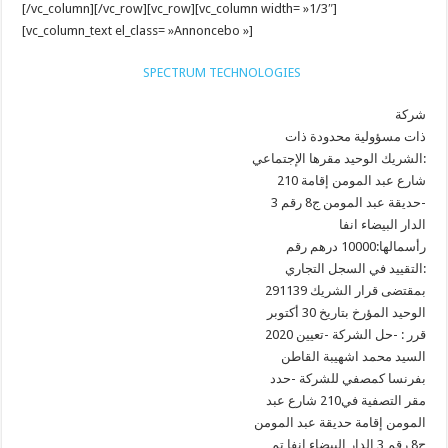
[/vc_column][/vc_row][vc_row][vc_column width= »1/3″]
[vc_column_text el_class= »Annoncebo »]
SPECTRUM TECHNOLOGIES
شركة
ذات مسؤولية محدودة ذات
الشريك الوحيد مقرها الإجتماعي:
210 شارع عبد المومن إقامة
حديقة عبد المومن ج8 رقم 3-
الدار البيضاء انفا
رأسمالها:10000 درهم رقم
التقييد في السجل التجاري:
291139 بمقتضى قرار الشريك
الوحيد المؤرخ بتاريخ 30 أكتوبر
2020 قرر : -حل الشركة -تعيين
السيد محمد اشهيبة القاطن
بفرنسا كمصفي للشركة -حدد
مقر التصفية في210 شارع عبد
المومن إقامة حديقة عبد المومن
ج8 رقم 3 الدار البيضاء انفا تم