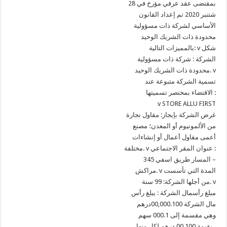
بمقتضى عقد عرفي مؤرخ في 28
شتنبر 2020 تم إعداد القانون
الأساسي لشركة ذات مسؤولية
محدودة ذات الشريك الوحيد
بالمميزات التالية: v شكل
الشركة : شركة ذات مسؤولية
محدودة ذات الشريك الوحيد. v
تسمية الشركة متبوعة عند
الاقتضاء بمختصر تسميتها :
v STORE ALLU FIRST
غرض الشركة بإيجاز: مقاول نجارة
من الألمونيوم أو المعدن؛ مصنع
أعمى مقاول أعمال أو إنشاءات
مختلفة. v عنوان المقر الاجتماعي :
345 المسار طريق اسفي –
مراكش. v المدة التي تأسست
من أجلها الشركة: 99 سنة. v
مبلغ رأسمال الشركة : يبلغ رأس
مال الشركة 00,000.100درهم
وهي مقسمة إلى 000.1 سهم
بقيمة 00.100 درهم لكل منها ،