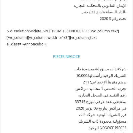
الإيداع القانوني بالمحكمة التجارية
بالدار البيضاء بتاريخ 22 دجنبر
2020 تحت رقم 3
5_dissolutionSociete_SPECTRUM TECHNOLOGIES
[/vc_column_text]
[/vc_column][vc_column width= »1/3″][vc_column_text
el_class= »Annoncebo »]
PIECES NEGOCE
شركة ذات مسؤولية محدودة ذات
الشريك الوحيد رأسمالها:10.000
درهم مقرها الإجتماعي: 211
تجزئة الحسنى 1 محاميد-مراكش
رقم التقييد في السجل التجاري
33715 بمقتضى عقد عرفي مؤرخ
في مراكش بتاريخ 08 نونبر 2020
قرر الشريك الوحيد شركة ذات
مسؤولية محدودة ذات الشريك
الوحيد NEGOCE PIECES