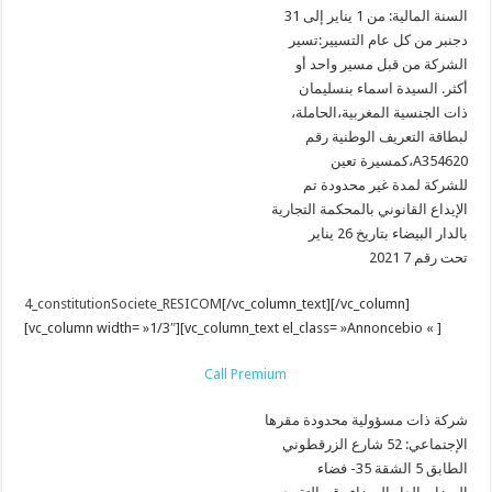
السنة المالية: من 1 يناير إلى 31
دجنبر من كل عام التسيير:تسير
الشركة من قبل مسير واحد أو
أكثر. السيدة اسماء بنسليمان
،ذات الجنسية المغربية،الحاملة
لبطاقة التعريف الوطنية رقم
كمسيرة تعين،A354620
للشركة لمدة غير محدودة تم
الإيداع القانوني بالمحكمة التجارية
بالدار البيضاء بتاريخ 26 يناير
2021 تحت رقم 7
4_constitutionSociete_RESICOM
[/vc_column_text][/vc_column]
[vc_column width= »1/3″][vc_column_text el_class= »Annoncebio « ]
Call Premium
شركة ذات مسؤولية محدودة مقرها
الإجتماعي: 52 شارع الزرقطوني
الطابق 5 الشقة 35- فضاء