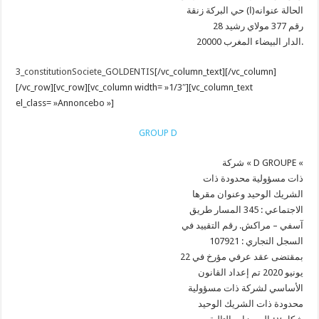
الحالة عنوانه(ا) حي البركة زنقة
28 رقم 377 مولاي رشيد
20000 الدار البيضاء المغرب.
3_constitutionSociete_GOLDENTIS
[/vc_column_text][/vc_column]
[/vc_row][vc_row][vc_column width= »1/3″][vc_column_text
el_class= »Annoncebo »]
GROUP D
شركة « D GROUPE «
ذات مسؤولية محدودة ذات
الشريك الوحيد وعنوان مقرها
الاجتماعي : 345 المسار طريق
آسفي – مراكش. رقم التقييد في
السجل التجاري : 107921
بمقتضى عقد عرفي مؤرخ في 22
يونيو 2020 تم إعداد القانون
الأساسي لشركة ذات مسؤولية
محدودة ذات الشريك الوحيد