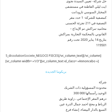
حل شركة- تعيين السيدة نجوى
ايت ليلي القاطنة في مستشفى
المختار السوسي تارودانت
كمصفية للشركة- 1 حدد مقر
التصفية في 211 تجزئة الحسنى
– محاميد-مراكش تم الإيداع
القانوني بالمحكمة التجارية بمراكش
بتاريخ 14 يناير 2020 تحت رقم
119501
5_dissolutionSociete_NEGOCE PIECES
[/vc_column_text][/vc_column]
[vc_column width= »1/3″][vc_column_text el_class= »Annoncebo »]
بريكوما الجديدة
شركة
محدودة المسؤولية ذات الشريك
الوحيد رأسمالها 000 300
درهم المقر الإجتماعي ، زاوية طريق
الرباط و محج احمد جمال الدرة عين
السبع بالدار البيضاء. إنشاء فرع