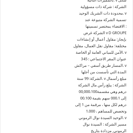
بالمميزات التالية: v شكل
الشركة : شركة ذات مسؤولية
محدودة ذات الشريك الوحيد. v
تسمية الشركة متبوعة عند
الاقتضاء بمختصر تسميتها :
الشركة غرض v D GROUPE
بإيجاز: مقاول أعمال أو إنشاءات
مختلفة؛ مقاول نقل العمال، مقاول
الأمن للمباني العامة أو الخاصة. v
عنوان المقر الاجتماعي : 345
المسار طريق آسفي – مراكش. v
المدة التي تأسست من أجلها
الشركة: 99 سنة. v مبلغ رأسمال
الشركة : يبلغ رأس مال الشركة
00,000.100درهم وهي مقسمة
إلى 000.1 سهم بقيمة 00.100
درهم لكل منها ، مرقمة من 1 إلى
1.000 ، وتخصص للمساهم
الوحيد السيدة نوال الرموني. v
مسير الشركة : السيدة نوال
الرموني, مزدادة بتاريخ