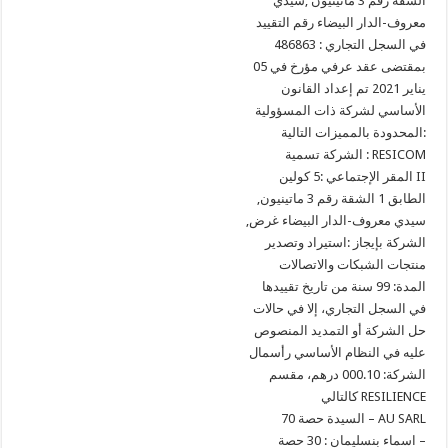
الشقة رقم 3 ماتينيون ,سيدي
معروف-الدار البيضاء رقم التقييد
في السجل التجاري : 486863
بمقتضى عقد عرفي مؤرخ في 05
يناير 2021 تم إعداد القانون
الأساسي لشركة ذات المسؤولية
المحدودة بالمميزات التالية:
الشركة تسمية : RESICOM
المقر الإجتماعي :5 كولين II
,الطابق 1 الشقة رقم 3 ماتينيون
,سيدي معروف-الدار البيضاء غرض
الشركة بإيجاز :استيراد وتصدير
منتجات الشبكات والاتصالات
المدة: 99 سنة من تاريخ تقييدها
في السجل التجاري، إلا في حالات
حل الشركة أو التمديد المنصوص
عليه في النظام الأساسي رأسمال
الشركة: 000.10 درهم، مقسم
كالتالي RESILIENCE
السيدة حصة 70 – AU SARL
اسماء بنسليمان : 30 حصة –