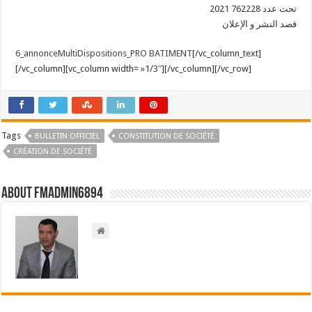
2021 تحت عدد 762228
قصد النشر و الإعلان
6_annonceMultiDispositions_PRO BATIMENT
[/vc_column_text]
[/vc_column][vc_column width= »1/3″][/vc_column][/vc_row]
Tags
BULLETIN OFFICIEL
CONSTITUTION DE SOCIÉTÉ
CRÉATION DE SOCIÉTÉ
About FMadmin6894