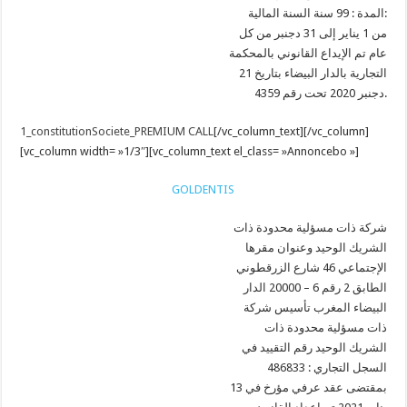
المدة : 99 سنة السنة المالية:
من 1 يناير إلى 31 دجنبر من كل
عام تم الإيداع القانوني بالمحكمة
التجارية بالدار البيضاء بتاريخ 21
دجنبر 2020 تحت رقم 4359.
1_constitutionSociete_PREMIUM CALL
[/vc_column_text][/vc_column]
[vc_column width= »1/3″][vc_column_text el_class= »Annoncebo »]
GOLDENTIS
شركة ذات مسؤلية محدودة ذات
الشريك الوحيد وعنوان مقرها
الإجتماعي 46 شارع الزرقطوني
الطابق 2 رقم 6 – 20000 الدار
البيضاء المغرب تأسيس شركة
ذات مسؤلية محدودة ذات
الشريك الوحيد رقم التقييد في
السجل التجاري : 486833
بمقتضى عقد عرفي مؤرخ في 13