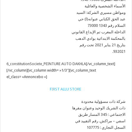
الأسماء الشخصية والعائلية
ومواطن مسيري الشركة: السيد
عبد الحق الكناني عنوانه(ا) حي
السلام رقم 1343 73000
الداخلة المغرب تم الإيداع القانوني
بالمحكمة الابتدائية بوادي الدهب
بتاريخ 21 يناير 2021 تحت رقم
.932021
6_constitutionSociete_PEINTURE AUTO DAKHLA
[/vc_column_text]
[/vc_column][vc_column width= »1/3″][vc_column_text
el_class= »Annoncebo »]
FIRST ALLU STORE
شركة ذات مسؤولية محدودة
ذات الشريك الوحيد وعنوان مقرها
الاجتماعي : 345 المسار طريق
اسفي – مراكش. رقم التقييد في
السجل التجاري : 107775