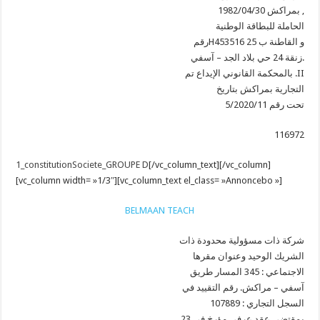
1982/04/30 بمراكش ,
الحاملة للبطاقة الوطنية
رقمH453516 و القاطنة ب 25
زنقة 24 حي بلاد الجد – آسفي.
بالمحكمة القانوني الإيداع تم .II
التجارية بمراكش بتاريخ
5/2020/11 تحت رقم
116972
1_constitutionSociete_GROUPE D
[/vc_column_text][/vc_column]
[vc_column width= »1/3″][vc_column_text el_class= »Annoncebo »]
BELMAAN TEACH
شركة ذات مسؤولية محدودة ذات
الشريك الوحيد وعنوان مقرها
الاجتماعي : 345 المسار طريق
آسفي – مراكش. رقم التقييد في
السجل التجاري : 107889
بمقتضى عقد عرفي مؤرخ في 23