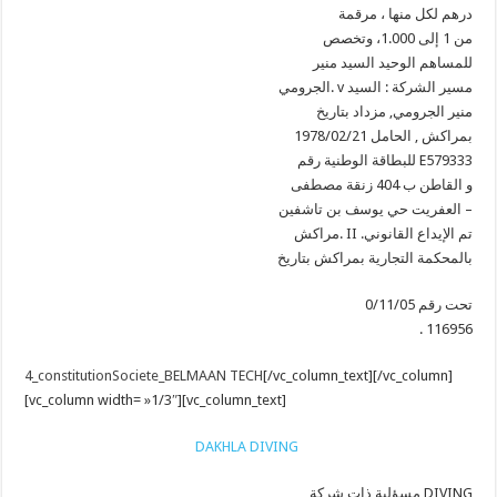
درهم لكل منها ، مرقمة
من 1 إلى 1.000، وتخصص
للمساهم الوحيد السيد منير
الجرومي. v مسير الشركة : السيد
منير الجرومي, مزداد بتاريخ
1978/02/21 بمراكش , الحامل
للبطاقة الوطنية رقم E579333
و القاطن ب 404 زنقة مصطفى
العفريت حي يوسف بن تاشفين –
مراكش. II .تم الإيداع القانوني
بالمحكمة التجارية بمراكش بتاريخ
0/11/05 تحت رقم
. 116956
4_constitutionSociete_BELMAAN TECH
[/vc_column_text][/vc_column]
[vc_column width= »1/3″][vc_column_text]
DAKHLA DIVING
مسؤلية ذات شركة DIVING