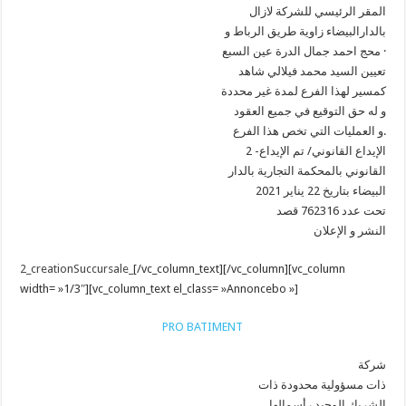
المقر الرئيسي للشركة لازال
بالدارالبيضاء زاوية طريق الرباط و
محج احمد جمال الدرة عين السبع ·
تعيين السيد محمد فيلالي شاهد
كمسير لهذا الفرع لمدة غير محددة
و له حق التوقيع في جميع العقود
و العمليات التي تخص هذا الفرع.
2 -الإيداع القانوني/ تم الإيداع
القانوني بالمحكمة التجارية بالدار
البيضاء بتاريخ 22 يناير 2021
تحت عدد 762316 قصد
النشر و الإعلان
2_creationSuccursale_
[/vc_column_text][/vc_column][vc_column
width= »1/3″][vc_column_text el_class= »Annoncebo »]
PRO BATIMENT
شركة
ذات مسؤولية محدودة ذات
الشريك الوحيد رأسمالها