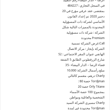
الرضا – الدار البيضاء رقم التقييد
في السجل التجاري : 484227
بمقتضى عقد عرفي مؤرخ في 20
دجنبر 2020 تم إعداد القانون
الأساسي لشركة ذات المسؤولية
المحدودة بالمميزات التالية شكل
الشركة : شركة ذات مسؤولية
محدودة Premium
غرض الشركة تسمية:Call
الشركة بإيجاز : مركز الاتصال
الهاتفي عنوان المقر الاجتماعي : 52
شارع الزرقطوني الطابق 5 الشقة
35- فضاء الرضا – الدار البيضاء
مبلغ رأسمال الشركة: 10.000
درهم، مقسم كالتالي Charly
: حصة 80 Tordjman
حصة 20 Orly Titane
بمجموع: 100 حصة الأسماء
الشخصية والعائلية ومواطن
مسيري الشركة السيد Charly
محدودة غير لمدة Tordjman