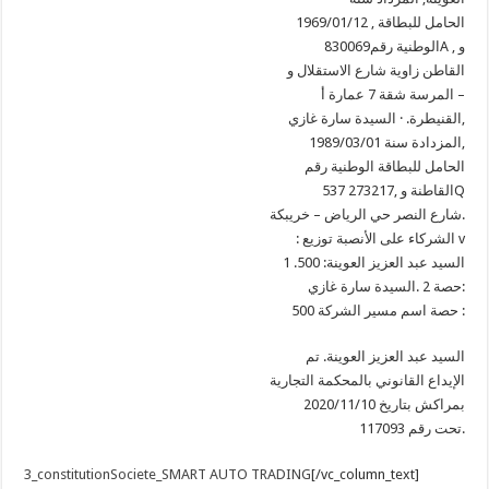
1969/01/12 , الحامل للبطاقة
الوطنية رقم830069A , و
القاطن زاوية شارع الاستقلال و
المرسة شقة 7 عمارة أ –
القنيطرة. · السيدة سارة غازي,
المزدادة سنة 1989/03/01,
الحامل للبطاقة الوطنية رقم
537 القاطنة و ,273217Q
شارع النصر حي الرياض – خريبكة.
: الشركاء على الأنصبة توزيع v
1 .السيد عبد العزيز العوينة: 500
حصة 2 .السيدة سارة غازي:
500 حصة اسم مسير الشركة :
السيد عبد العزيز العوينة. تم
الإيداع القانوني بالمحكمة التجارية
بمراكش بتاريخ 2020/11/10
تحت رقم 117093.
3_constitutionSociete_SMART AUTO TRADING
[/vc_column_text]