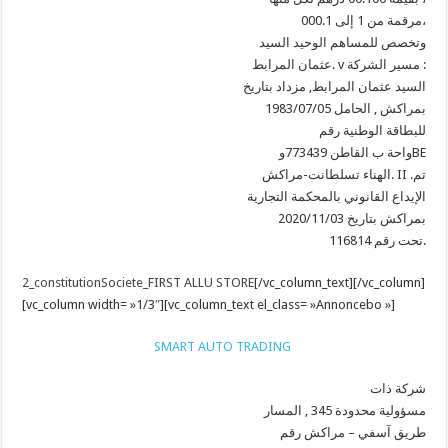
مرقمة من 1 إلى 000.1،
وتخصص للمساهم الوحيد السيد
عثمان المرابط. v مسير الشركة :
السيد عثمان المرابط, مزداد بتاريخ
1983/07/05 بمراكش , الحامل
للبطاقة الوطنية رقم
واحة ب القاطن 773439وBE
الهناء تسلطانت-مراكش. II .تم
الإيداع القانوني بالمحكمة التجارية
بمراكش بتاريخ 2020/11/03
تحت رقم 116814.
2_constitutionSociete_FIRST ALLU STORE
[/vc_column_text][/vc_column]
[vc_column width= »1/3″][vc_column_text el_class= »Annoncebo »]
SMART AUTO TRADING
شركة ذات
مسؤولية محدودة 345 , المسار
طريق آسفي – مراكش رقم