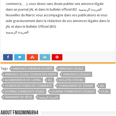
commerce, …), vous devez sans doute publier une annonce légale
dans un journal JAL et dans le bulletin officiel BO الجريدة الرسمية
Nouvelles du Maroc vous accompagne dans vos publications et vous
aide gracieusement dans la rédaction de vos annonces légales dans le
JAL et dans le Bulletin Officiel (BO)
الجريدة الرسمية
Tags
ANNONCE CRÉATION SOCIÉTÉ
ANNONCE LÉGALE
ANNONCE LÉGALE CESSION DES PARTS
ANNONCES LÉGALES
AUGMENTATION DE CAPITAL
BO
BULLETIN OFFICIEL
CESSION DE FONDS DE COMMERCE
CHANGEMENT DE GÉRANT
JAL
JOURNAL D’ANNONCE LÉGALE
JOURNAL D’ANNONCES LÉGALES
LE JAL
TRANSFERT DE SIÈGE
الجريدة الرسمية
About FMadmin6894