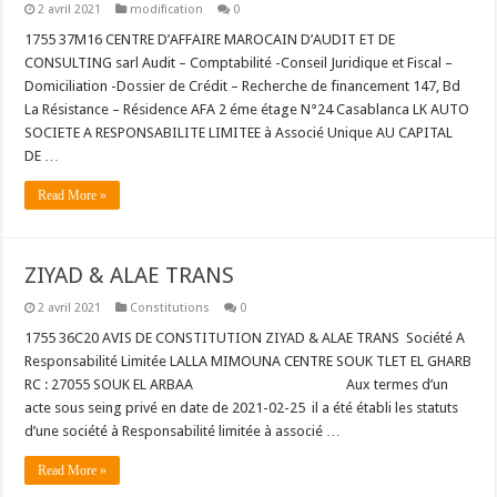
2 avril 2021
modification
0
1755 37M16 CENTRE D’AFFAIRE MAROCAIN D’AUDIT ET DE
CONSULTING sarl Audit – Comptabilité -Conseil Juridique et Fiscal –
Domiciliation -Dossier de Crédit – Recherche de financement 147, Bd
La Résistance – Résidence AFA 2 éme étage N°24 Casablanca LK AUTO
SOCIETE A RESPONSABILITE LIMITEE à Associé Unique AU CAPITAL
DE …
Read More »
ZIYAD & ALAE TRANS
2 avril 2021
Constitutions
0
1755 36C20 AVIS DE CONSTITUTION ZIYAD & ALAE TRANS Société A
Responsabilité Limitée LALLA MIMOUNA CENTRE SOUK TLET EL GHARB
RC : 27055 SOUK EL ARBAA Aux termes d’un
acte sous seing privé en date de 2021-02-25 il a été établi les statuts
d’une société à Responsabilité limitée à associé …
Read More »