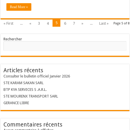
Read More »
5
« First
...
«
3
4
6
7
»
...
Last »
Page 5 of 8
Rechercher
Articles récents
Consulter le bulletin officiel Janvier 2026
STE KARAM SAKAN SARL
BTP KYA SERVICES S .A.R.L.
STE MOURENX TRANSPORT SARL
GERANCE LIBRE
Commentaires récents